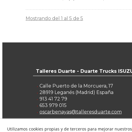
Mostrando del 1 al 5 de 5
Talleres Duarte - Duarte Trucks ISUZ
Calle Puerto de la Morcuera, 17
28919
Leganés
(
Madrid
)
España
913 41 72 79
653 979 015
oscarbenayas@talleresduarte.com
Utilizamos cookies propias y de terceros para mejorar nuestros 