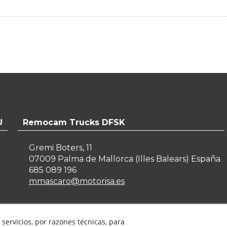
U
Remocam Trucks DFSK
Gremi Boters, 11
07009
Palma de Mallorca
(
Illes Balears
)
España
685 089 196
mmascaro@motorisa.es
servicios, por razones técnicas, para