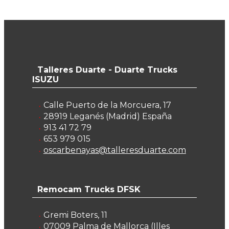
Talleres Duarte - Duarte Trucks
ISUZU
Calle Puerto de la Morcuera, 17
28919
Leganés
(
Madrid
)
España
913 41 72 79
653 979 015
oscarbenayas@talleresduarte.com
Remocam Trucks DFSK
Gremi Boters, 11
07009
Palma de Mallorca
(
Illes