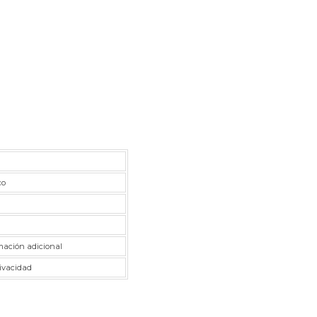
co
rmación adicional
rivacidad