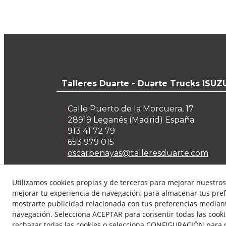
Talleres Duarte - Duarte Trucks ISUZ
Calle Puerto de la Morcuera, 17
28919
Leganés
(
Madrid
)
España
913 41 72 79
653 979 015
oscarbenayas@talleresduarte.com
Utilizamos cookies propias y de terceros para mejorar nuestros 
mejorar tu experiencia de navegación, para almacenar tus pref
mostrarte publicidad relacionada con tus preferencias mediante
© 08/2026 Remocam Trucks - Todos los derechos r
navegación. Selecciona ACEPTAR para consentir todas las cook
Política de Privacidad
Política de Cookies
Avis
rechazar todas las cookies o selecciona CONFIGURACIÓN para p