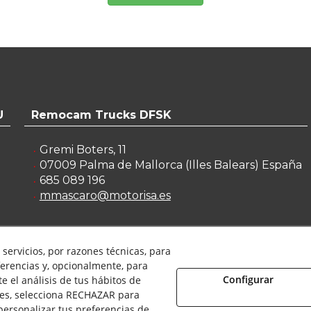
U
Remocam Trucks DFSK
Gremi Boters, 11
07009
Palma de Mallorca
(
Illes Balears
)
España
685 089 196
mmascaro@motorisa.es
servicios, por razones técnicas, para
erencias y, opcionalmente, para
Configurar
 el análisis de tus hábitos de
eservados.
ies, selecciona RECHAZAR para
o Legal
ersonalizar tus preferencias de