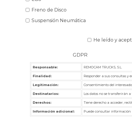
Freno de Disco
Suspensión Neumática
He leído y acept
GDPR
Responsable:
REMOCAM TRUCKS, S.L.
Finalidad:
Responder a sus consultas y en
Legitimación:
Consentimiento del interesado
Destinatarios:
Los datos no se transferirán a 
Derechos:
Tiene derecho a acceder, recti
Información adicional:
Puede consultar información ad