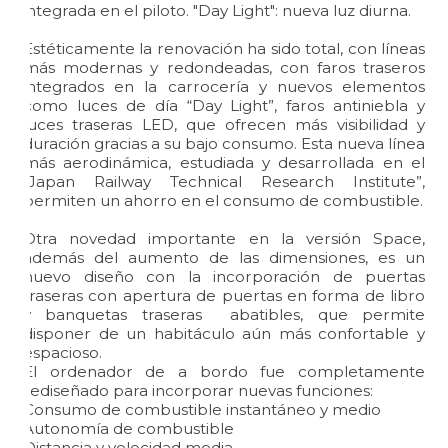
integrada en el piloto. "Day Light": nueva luz diurna.
Estéticamente la renovación ha sido total, con líneas
más modernas y redondeadas, con faros traseros
integrados en la carrocería y nuevos elementos
como luces de día “Day Light”, faros antiniebla y
luces traseras LED, que ofrecen más visibilidad y
duración gracias a su bajo consumo. Esta nueva línea
más aerodinámica, estudiada y desarrollada en el
“Japan Railway Technical Research Institute”,
permiten un ahorro en el consumo de combustible.
Otra novedad importante en la versión Space,
además del aumento de las dimensiones, es un
nuevo diseño con la incorporación de puertas
traseras con apertura de puertas en forma de libro
y banquetas traseras abatibles, que permite
disponer de un habitáculo aún más confortable y
espacioso.
El ordenador de a bordo fue completamente
rediseñado para incorporar nuevas funciones:
Consumo de combustible instantáneo y medio
Autonomía de combustible
Distancia y velocidad media