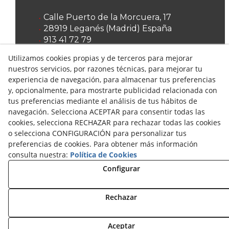
Calle Puerto de la Morcuera, 17
28919
Leganés
(
Madrid
)
España
913 41 72 79
653 979 015
Utilizamos cookies propias y de terceros para mejorar
oscarbenayas@talleresduarte.com
nuestros servicios, por razones técnicas, para mejorar tu
experiencia de navegación, para almacenar tus preferencias
y, opcionalmente, para mostrarte publicidad relacionada con
tus preferencias mediante el análisis de tus hábitos de
navegación. Selecciona ACEPTAR para consentir todas las
cookies, selecciona RECHAZAR para rechazar todas las cookies
o selecciona CONFIGURACIÓN para personalizar tus
preferencias de cookies. Para obtener más información
© 08/2026 Remocam Trucks - Todos los derechos
consulta nuestra:
Política de Cookies
reservados.
Configurar
Política de Privacidad
Política de Cookies
Rechazar
Aviso Legal
Aceptar