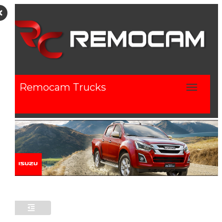
Remocam Trucks
Toggle nav